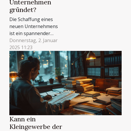
Unternehmen
gründet?
Die Schaffung eines
neuen Unternehmens
ist ein spannender
Schritt voller
Donnerstag, 2. Januar
Möglichkeiten und
2025 11:23
Herausforderungen.
Der Prozess erfordert
sorgfältige Planung,
Hingabe und einen
strategischen Ansatz.
Dieser Artikel bietet
einen umfassenden
Leitfaden zu den
Schlüsselaspekten,
die zukünftige
Kann ein
Unternehmer...
Kleingewerbe der