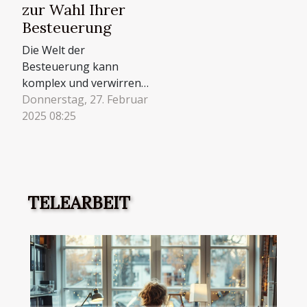
zur Wahl Ihrer
Besteuerung
Die Welt der
Besteuerung kann
komplex und verwirrend
sein, gerade wenn es
Donnerstag, 27. Februar
darum geht, als
2025 08:25
unabhängiger Berater
die richtige Wahl zu
treffen. Die
Entscheidung, welches
Besteuerungsmodell am
TELEARBEIT
besten zu den
individuellen
Bedürfnissen und Zielen
passt, ist nicht zu
unterschätzen und kann
langfristige...