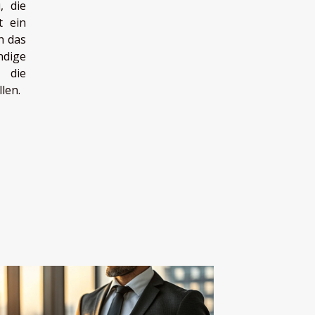
, die
t ein
h das
ndige
d die
len.