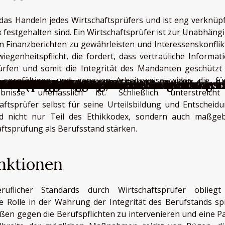
das Handeln jedes Wirtschaftsprüfers und ist eng verknüpf
x festgehalten sind. Ein Wirtschaftsprüfer ist zur Unabhängi
on Finanzberichten zu gewährleisten und Interessenskonflik
iegenheitspflicht, die fordert, dass vertrauliche Informat
rfen und somit die Integrität des Mandanten geschützt 
r sorgfältigen und genauen Arbeitsweise wider, die fü
nd einer SASU
ner SARL: Definition, Sozialversicherung u
tammkapitals: Welche Maßnahmen sind erfo
r SAS
 EURL: Besonderheiten, die zu beachten s
teuer unterliegen?
onderheiten, die Sie über die SASU wisse
rteile für Unternehmer
 Aspekte und Formalitäten
llschafters einer SASU?
achten Echtzeit-Systems steht bevor
l Ihrer Besteuerung
der SA
en: wichtige Fragen
stehen für die Veröffentlichung einer rec
chaft (AG)?
llschaft abgeschlossen werden?
er SASU
t?
e
er SAS und der SA
 Vereine?
H: Wichtige Informationen
bnisse unerlässlich ist. Schließlich unterstreich
haftsprüfer selbst für seine Urteilsbildung und Entscheid
ind nicht nur Teil des Ethikkodex, sondern auch maßgeb
aftsprüfung als Berufsstand stärken.
nktionen
flicher Standards durch Wirtschaftsprüfer oblieg
e Rolle in der Wahrung der Integrität des Berufstands spi
ößen gegen die Berufspflichten zu intervenieren und eine Pa