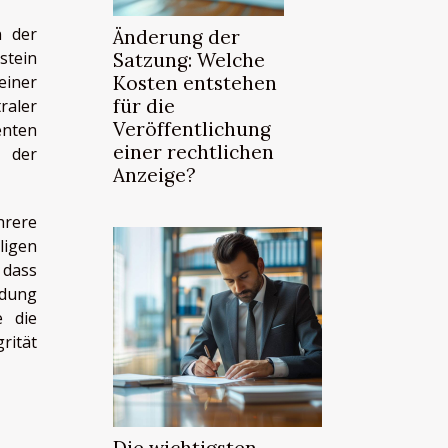
n der
Änderung der
stein
Satzung: Welche
Kosten entstehen
einer
für die
raler
Veröffentlichung
enten
einer rechtlichen
 der
Anzeige?
hrere
ligen
 dass
ndung
e die
rität