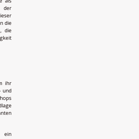
e als
s der
ieser
n die
, die
gkeit
m ihr
- und
shops
dlage
anten
t ein