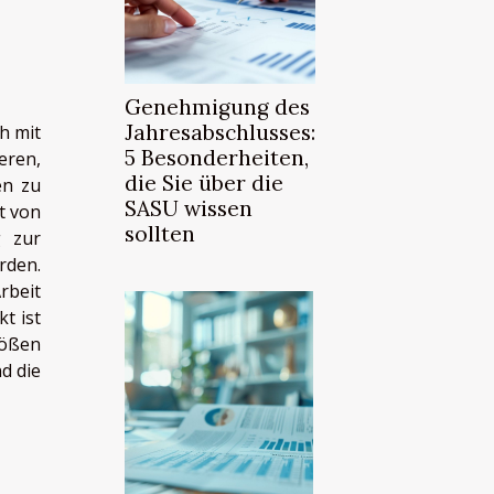
Genehmigung des
Jahresabschlusses:
h mit
5 Besonderheiten,
eren,
die Sie über die
en zu
SASU wissen
t von
sollten
g zur
rden.
rbeit
t ist
tößen
d die