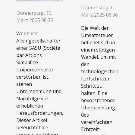
Donnerstag, 6.
Donnerstag, 13.
März 2025 08:06
März 2025 08:35
Die Welt der
Wenn der
Umsatzsteuer
Alleingesellschafter
befindet sich in
einer SASU (Société
einem stetigen
par Actions
Wandel, um mit
Simplifiée
den
Unipersonnelle)
technologischen
verstorben ist,
Fortschritten
stehen
Schritt zu
Unternehmung und
halten. Eine
Nachfolge vor
bevorstehende
erheblichen
Überarbeitung
Herausforderungen.
des
Dieser Artikel
vereinfachten
beleuchtet die
Echtzeit-
komplexen Folgen