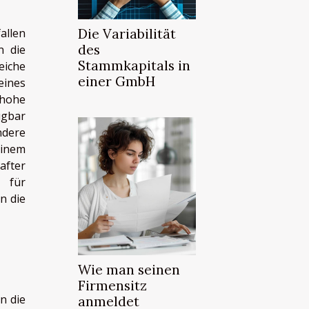
Die Variabilität
allen
des
n die
Stammkapitals in
eiche
einer GmbH
eines
 hohe
ügbar
ndere
einem
after
 für
n die
Wie man seinen
Firmensitz
n die
anmeldet