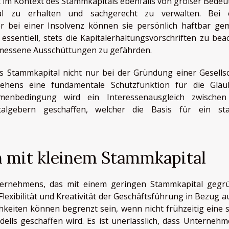
t im Kontext des Stammkapitals ebenfalls von großer Bedeu
tal zu erhalten und sachgerecht zu verwalten. Bei 
r bei einer Insolvenz können sie persönlich haftbar ge
essentiell, stets die Kapitalerhaltungsvorschriften zu bea
messene Ausschüttungen zu gefährden.
s Stammkapital nicht nur bei der Gründung einer Gesellsc
hens eine fundamentale Schutzfunktion für die Gläu
hmenbedingung wird ein Interessenausgleich zwische
algebern geschaffen, welcher die Basis für ein sta
n mit kleinem Stammkapital
nternehmens, das mit einem geringen Stammkapital gegr
Flexibilität und Kreativität der Geschäftsführung in Bezug au
keiten können begrenzt sein, wenn nicht frühzeitig eine s
ells geschaffen wird. Es ist unerlässlich, dass Unternehm