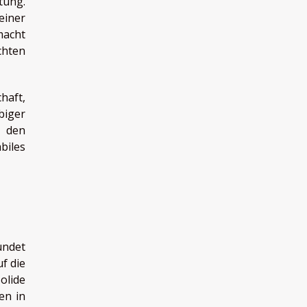
tung.
einer
macht
chten
haft,
biger
n den
biles
ündet
f die
olide
en in