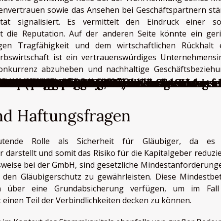
nvertrauen sowie das Ansehen bei Geschäftspartnern stä
tät signalisiert. Es vermittelt den Eindruck einer so
t die Reputation. Auf der anderen Seite könnte ein ger
igen Tragfähigkeit und dem wirtschaftlichen Rückhalt 
bswirtschaft ist ein vertrauenswürdiges Unternehmens
Konkurrenz abzuheben und nachhaltige Geschäftsbezieh
nd einer SASU
ner SARL: Definition, Sozialversicherung u
tammkapitals: Welche Maßnahmen sind erfo
r SAS
 EURL: Besonderheiten, die zu beachten s
teuer unterliegen?
onderheiten, die Sie über die SASU wisse
rteile für Unternehmer
Wirtschaftsprüfer (CAC)
 Aspekte und Formalitäten
llschafters einer SASU?
achten Echtzeit-Systems steht bevor
l Ihrer Besteuerung
der SA
en: wichtige Fragen
stehen für die Veröffentlichung einer rec
chaft (AG)?
llschaft abgeschlossen werden?
er SASU
t?
er SAS und der SA
 Vereine?
H: Wichtige Informationen
nd Haftungsfragen
utende Rolle als Sicherheit für Gläubiger, da es 
darstellt und somit das Risiko für die Kapitalgeber reduzier
sweise bei der GmbH, sind gesetzliche Mindestanforderung
 den Gläubigerschutz zu gewährleisten. Diese Mindestbe
men über eine Grundabsicherung verfügen, um im Fal
 einen Teil der Verbindlichkeiten decken zu können.