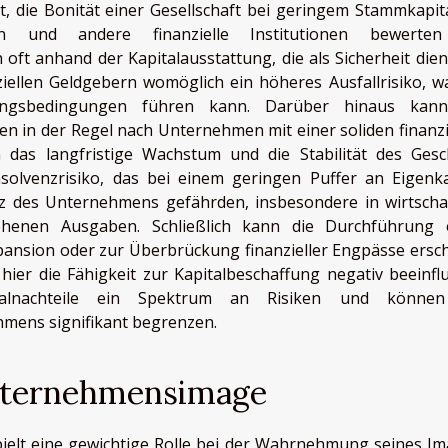
, die Bonität einer Gesellschaft bei geringem Stammkapita
 und andere finanzielle Institutionen bewerten
ft anhand der Kapitalausstattung, die als Sicherheit dient
ziellen Geldgebern womöglich ein höheres Ausfallrisiko, w
rungsbedingungen führen kann. Darüber hinaus kann
oren in der Regel nach Unternehmen mit einer soliden finanzi
 das langfristige Wachstum und die Stabilität des Gesc
nsolvenzrisiko, das bei einem geringen Puffer an Eigenka
nz des Unternehmens gefährden, insbesondere in wirtschaf
ehenen Ausgaben. Schließlich kann die Durchführung 
pansion oder zur Überbrückung finanzieller Engpässe ersc
hier die Fähigkeit zur Kapitalbeschaffung negativ beeinfl
alnachteile ein Spektrum an Risiken und können
mens signifikant begrenzen.
nternehmensimage
elt eine gewichtige Rolle bei der Wahrnehmung seines Im