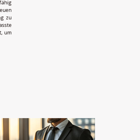
fähig
neuen
ng zu
sste
t, um