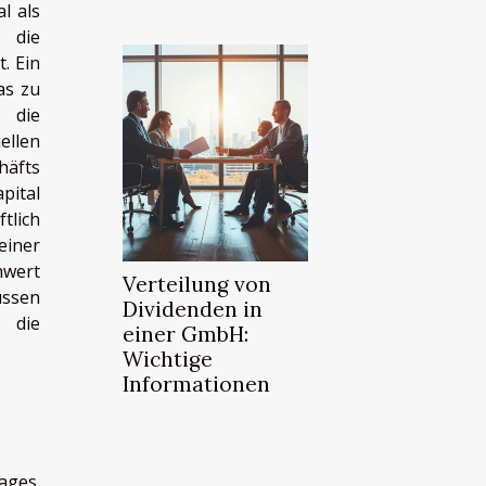
l als
 die
. Ein
as zu
 die
ellen
häfts
pital
tlich
einer
hwert
Verteilung von
ussen
Dividenden in
 die
einer GmbH:
Wichtige
Informationen
ages.